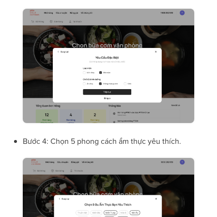
Bước 4: Chọn 5 phong cách ẩm thực yêu thích.