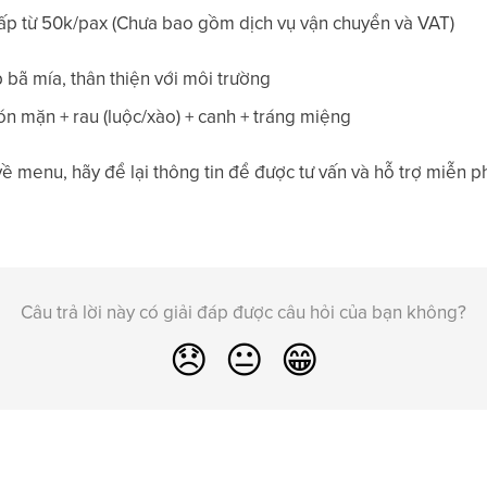
p từ 50k/pax (Chưa bao gồm dịch vụ vận chuyển và VAT)
bã mía, thân thiện với môi trường
 mặn + rau (luộc/xào) + canh + tráng miệng
về menu, hãy để lại thông tin để được tư vấn và hỗ trợ miễn ph
Câu trả lời này có giải đáp được câu hỏi của bạn không?
😞
😐
😁